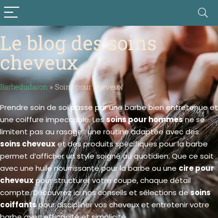
Le blog des soins
cheveux
Barbedudaron
»
Soins pour cheveux
Prendre soin de soi passe par une barbe bien entretenue et
une coiffure impeccable. Les
soins pour hommes
ne se
limitent pas au rasage : une routine adaptée avec des
soins cheveux
et des produits spécifiques pour la barbe
permet d’afficher un style soigné au quotidien. Que ce soit
avec une huile nourrissante pour la barbe ou une
cire pour
cheveux
pour structurer votre coupe, chaque détail
compte. Découvrez ici nos conseils et sélections de
soins
coiffants
pour discipliner vos cheveux et entretenir votre
barbe avec efficacité et simplicité.