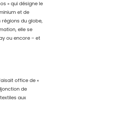
os » qui désigne le
uminium et de
 régions du globe,
mation, elle se
ray ou encore – et
aisait office de «
djonction de
textiles aux