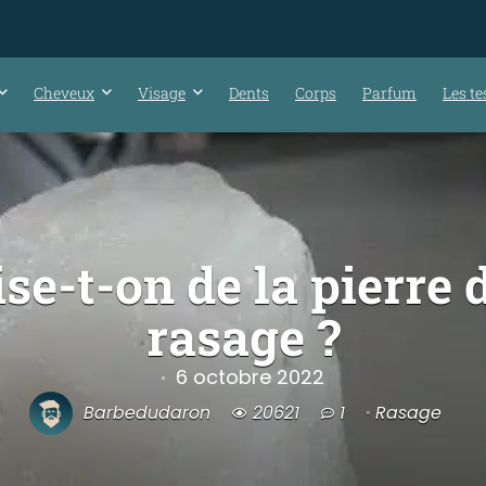
Cheveux
Visage
Dents
Corps
Parfum
Les te
se-t-on de la pierre 
rasage ?
6 octobre 2022
Barbedudaron
20621
1
Rasage