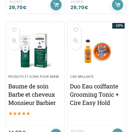
33,00
€
33,00
€
29,70
€
29,70
€
- 10%
PRODUITS ET SOINS POUR BARBE
CIRE BRILLANTE
Baume de soin
Duo Eau coiffante
Barbe et cheveux
Grooming Tonic +
Monsieur Barbier
Cire Easy Hold
★
★
★
★
★
36,00
€