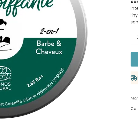
can
int
l’h
san
Mon
Cat