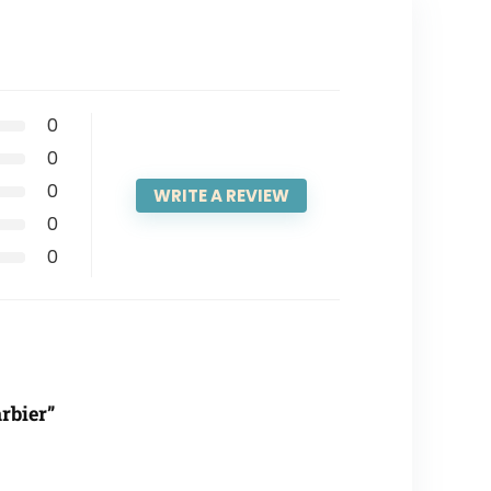
0
0
0
WRITE A REVIEW
0
0
arbier”