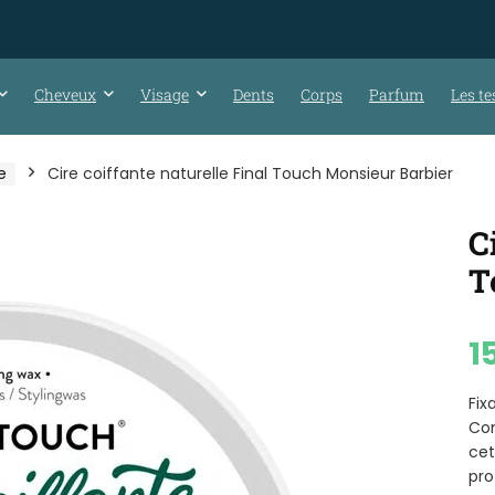
Cheveux
Visage
Dents
Corps
Parfum
Les te
e
Cire coiffante naturelle Final Touch Monsieur Barbier
C
T
1
Fix
Co
ce
pro