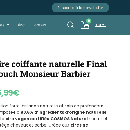
S'inscrire à la newsletter
0
sts
Blog
Contact
0,00
€
ire coiffante naturelle Final
ouch Monsieur Barbier
5,99
€
ation forte, brillance naturelle et soin en profondeur.
mposée à
98,6% d’ingrédients d’origine naturelle
,
tte
cire vegan certifiée COSMOS Natural
nourrit et
tège cheveux et barbe. Grâce aux
cires de