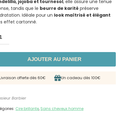
delilla, jojoba et tournesol
, elle assure une tenue
ense, tandis que le
beurre de karité
préserve
ydratation. Idéale pour un
look maîtrisé et élégant
s effet cartonné.
AJOUTER AU PANIER
Livraison offerte dès 60€
Un cadeau dès 100€
sieur Barbier
égories:
Cire brillante
,
Soins cheveux homme