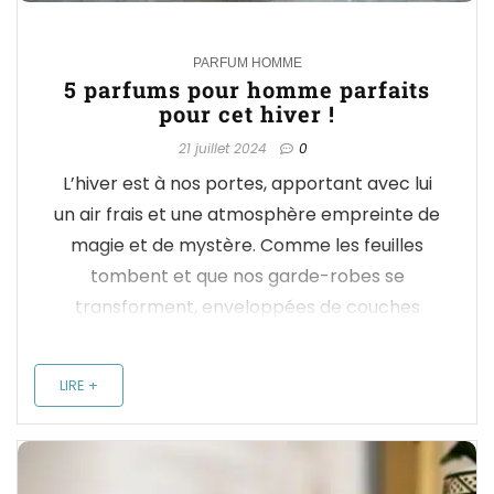
1
PARFUM HOMME
5 parfums pour homme parfaits
pour cet hiver !
21 juillet 2024
0
L’hiver est à nos portes, apportant avec lui
un air frais et une atmosphère empreinte de
magie et de mystère. Comme les feuilles
tombent et que nos garde-robes se
transforment, enveloppées de couches
chaudes et confortables, nos parfums aussi
réclament du changement. Le passage de
LIRE +
l'été à l'automne, puis à l'hiver, ...