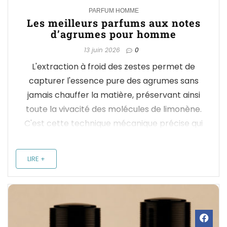
0
PARFUM HOMME
Les meilleurs parfums aux notes
d’agrumes pour homme​
13 juin 2026
0
L'extraction à froid des zestes permet de
capturer l'essence pure des agrumes sans
jamais chauffer la matière, préservant ainsi
toute la vivacité des molécules de limonène.
C'est cette technique mécanique précise qui
donne à votre parfum agrumes homme ce
punch immédiat et cette sensation de fruit
LIRE +
fraîchement pressé. ...