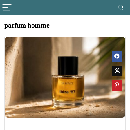
parfum homme
0