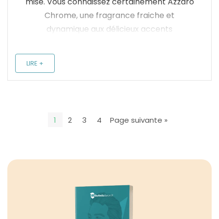
mise. Vous connaissez certainement Azzaro
Chrome, une fragrance fraiche et
dynamique aux délicieux accents
méditerranéens qui m’avait laissé sur une
excellente note. C’est d’ailleurs une eau de
LIRE +
toilette qui est agréable à ...
1
2
3
4
Page suivante »