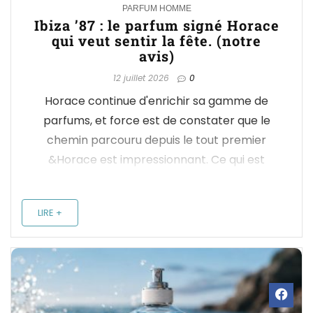
PARFUM HOMME
Ibiza ’87 : le parfum signé Horace
qui veut sentir la fête. (notre
avis)
12 juillet 2026
0
Horace continue d'enrichir sa gamme de
parfums, et force est de constater que le
chemin parcouru depuis le tout premier
&Horace est impressionnant. Ce qui est
franchement positif, c'est que chaque
fragrance possède désormais sa propre
LIRE +
identité, sa particularité. On ne retrouve
jamais deux fois le même jus : la ...