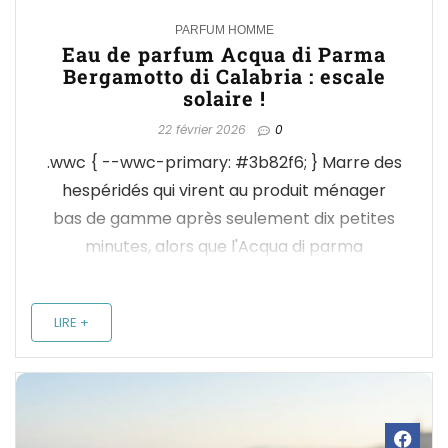
0
PARFUM HOMME
Eau de parfum Acqua di Parma
Bergamotto di Calabria : escale
solaire !
22 février 2026
0
.wwc { --wwc-primary: #3b82f6; } Marre des
hespéridés qui virent au produit ménager
bas de gamme après seulement dix petites
minutes, alors que l'Acqua di parma
bergamotto promet l'excellence ? Ce jus
s'impose comme le remède souverain pour
LIRE +
les hommes exigeant l'authenticité brute
d'un été italien et un ...