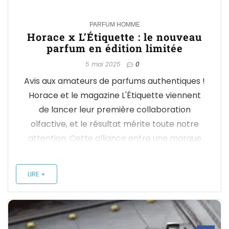
0
PARFUM HOMME
Horace x L’Étiquette : le nouveau
parfum en édition limitée
5 mai 2025
0
Avis aux amateurs de parfums authentiques !
Horace et le magazine L'Étiquette viennent
de lancer leur première collaboration
olfactive, et le résultat mérite toute notre
attention. Cette alliance entre une marque
de soins pour hommes et un magazine de
style masculin n'est pas le fruit du hasard,
LIRE +
mais plutôt ...