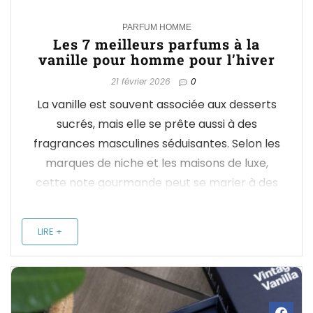
0
PARFUM HOMME
Les 7 meilleurs parfums à la
vanille pour homme pour l’hiver
21 février 2026
0
La vanille est souvent associée aux desserts
sucrés, mais elle se prête aussi à des
fragrances masculines séduisantes. Selon les
marques de niche et les maisons de luxe,
cette note gourmande peut se marier à des
accords boisés, épicés ou cuirés pour créer
des parfums élégants et affirmés. Voici sept
LIRE +
parfums ...