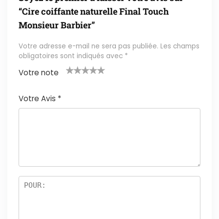
“Cire coiffante naturelle Final Touch
Monsieur Barbier”
Votre adresse e-mail ne sera pas publiée.
Les champs
obligatoires sont indiqués avec
*
Votre note
1
2 ét
3 étoil
4 étoile
5 étoiles
é
oile
es sur
s sur 5
sur 5
Votre Avis
*
t
s
5
oi
sur
le
5
s
ur
5