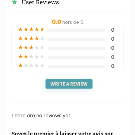
User Reviews
0.0
hors de 5
★
★
★
★
★
0
★
★
★
★
★
0
★
★
★
★
★
0
★
★
★
★
★
0
★
★
★
★
★
0
WRITE A REVIEW
There are no reviews yet.
Soyez le premier à laisser votre avis sur