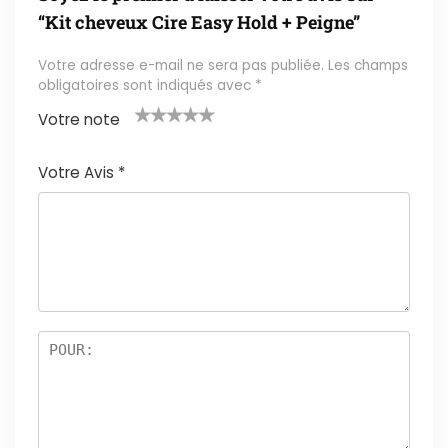
“Kit cheveux Cire Easy Hold + Peigne”
Votre adresse e-mail ne sera pas publiée.
Les champs
obligatoires sont indiqués avec
*
Votre note
1
2 ét
3 étoil
4 étoile
5 étoiles
é
oile
es sur
s sur 5
sur 5
Votre Avis
*
t
s
5
oi
sur
le
5
s
ur
5