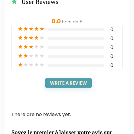
User Reviews
0.0
hors de 5
★
★
★
★
★
0
★
★
★
★
★
0
★
★
★
★
★
0
★
★
★
★
★
0
★
★
★
★
★
0
WRITE A REVIEW
There are no reviews yet.
Soyez le premier à laisser votre avis sur