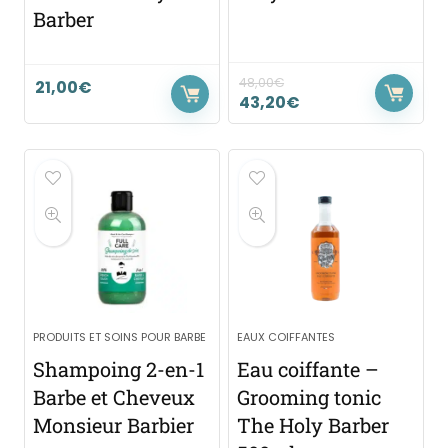
Barber
48,00
€
21,00
€
43,20
€
PRODUITS ET SOINS POUR BARBE
EAUX COIFFANTES
Shampoing 2-en-1
Eau coiffante –
Barbe et Cheveux
Grooming tonic
Monsieur Barbier
The Holy Barber