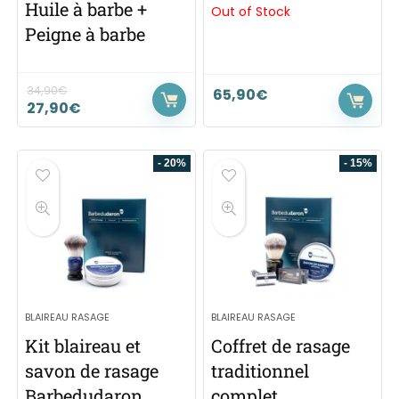
Huile à barbe +
Out of Stock
Peigne à barbe
34,90
€
65,90
€
27,90
€
- 20%
- 15%
BLAIREAU RASAGE
BLAIREAU RASAGE
Kit blaireau et
Coffret de rasage
savon de rasage
traditionnel
Barbedudaron
complet