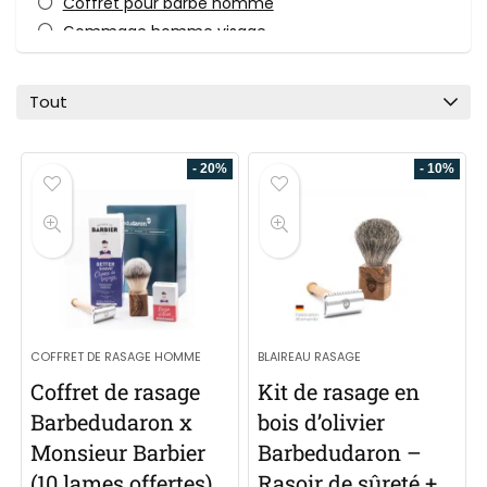
Coffret pour barbe homme
Gommage homme visage
Huile pour barbe
Nettoyant visage homme
Tout
Produits et Soins pour barbe
Rasage
- 20%
- 10%
Rasoir de sûreté
Savon à barbe - Savon de rasage
Shavette
Soins Visage
Toutes les catégories
COFFRET DE RASAGE HOMME
BLAIREAU RASAGE
Coffret de rasage
Kit de rasage en
Barbedudaron x
bois d’olivier
Monsieur Barbier
Barbedudaron –
(10 lames offertes)
Rasoir de sûreté +