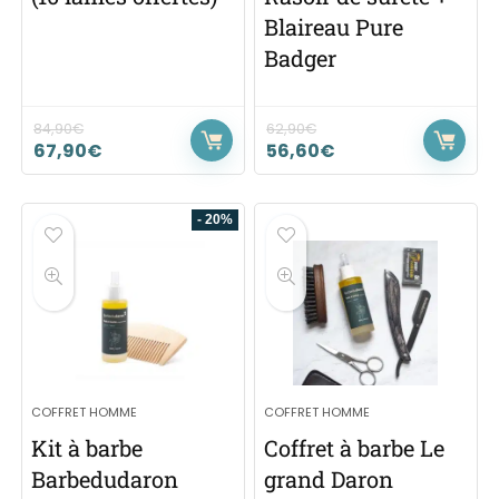
Blaireau Pure
Badger
84,90
€
62,90
€
67,90
€
56,60
€
- 20%
COFFRET HOMME
COFFRET HOMME
Kit à barbe
Coffret à barbe Le
Barbedudaron
grand Daron