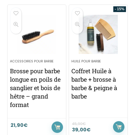
- 15%
ACCESSOIRES POUR BARBE
HUILE POUR BARBE
Brosse pour barbe
Coffret Huile à
longue en poils de
barbe + brosse à
sanglier et bois de
barbe & peigne à
hêtre – grand
barbe
format
45,90
€
21,90
€
39,00
€