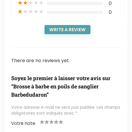
★
★
★
★
★
0
★
★
★
★
★
0
WRITE A REVIEW
There are no reviews yet.
Soyez le premier à laisser votre avis sur
“Brosse à barbe en poils de sanglier
Barbedudaron”
Votre adresse e-mail ne sera pas publiée.
Les champs
obligatoires sont indiqués avec
*
Votre note
1
2 ét
3 étoil
4 étoile
5 étoiles