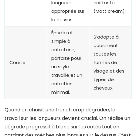
longueur
coiffante
appropriée sur
(Matt cream).
le dessus.
Épurée et
S’adapte à
simple à
quasiment
entretenir,
toutes les
parfaite pour
Courte
formes de
un style
visage et des
travaillé et un
types de
entretien
cheveux.
minimal.
Quand on choisit une french crop dégradée, le
travail sur les longueurs devient crucial. On réalise un
dégradé progressif à blanc sur les côtés tout en
gardant des mèches plus longues sur le dessus. C’est