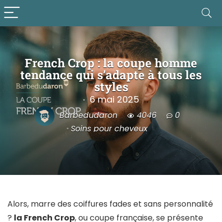
French Crop : la coupe homme
tendance qui s’adapte à tous les
styles
6 mai 2025
Barbedudaron
4046
0
Soins pour cheveux
Alors, marre des coiffures fades et sans personnalité
?
la French Crop
, ou coupe française, se présente