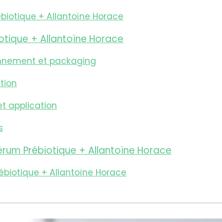
biotique + Allantoïne Horace
otique + Allantoïne Horace
nnement et packaging
tion
et application
s
Sérum Prébiotique + Allantoïne Horace
ébiotique + Allantoïne Horace