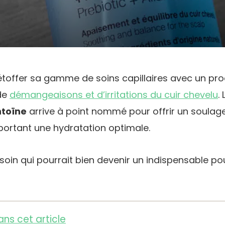
étoffer sa gamme de soins capillaires avec un pro
 de
démangeaisons et d’irritations du cuir chevelu
.
ntoïne
arrive à point nommé pour offrir un soula
portant une hydratation optimale.
soin qui pourrait bien devenir un indispensable po
ns cet article