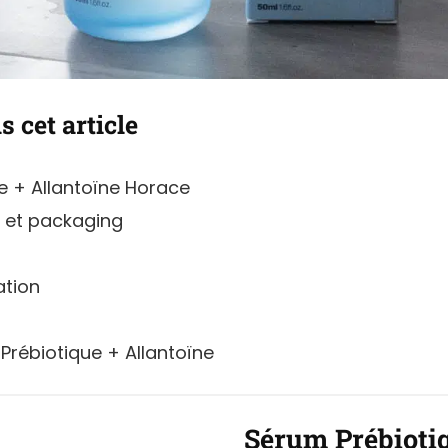
 cet article
e + Allantoïne Horace
 et packaging
ation
 Prébiotique + Allantoïne
Sérum Prébioti