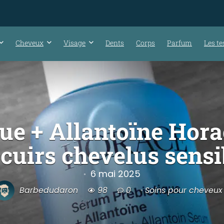
Cheveux
Visage
Dents
Corps
Parfum
Les te
e + Allantoïne Horace 
 cuirs chevelus sensi
6 mai 2025
Barbedudaron
98
0
Soins pour cheveux