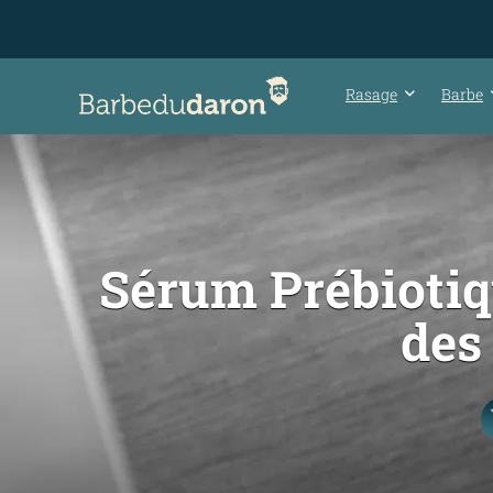
Rasage
Barbe
Sérum Prébiotiqu
des