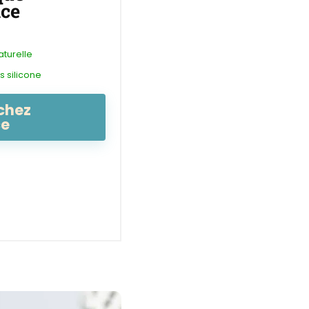
ace
aturelle
s silicone
chez
ce