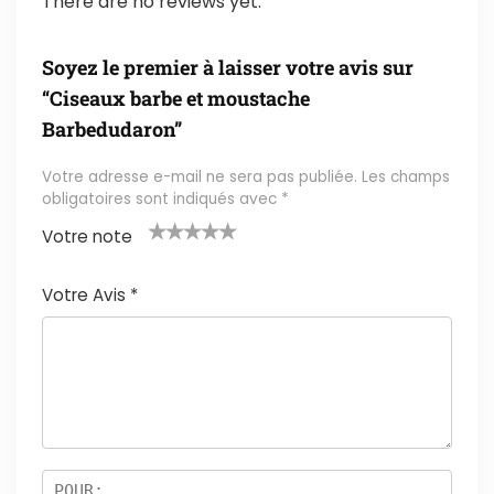
There are no reviews yet.
Soyez le premier à laisser votre avis sur
“Ciseaux barbe et moustache
Barbedudaron”
Votre adresse e-mail ne sera pas publiée.
Les champs
obligatoires sont indiqués avec
*
Votre note
1
2 ét
3 étoil
4 étoile
5 étoiles
é
oile
es sur
s sur 5
sur 5
Votre Avis
*
t
s
5
oi
sur
le
5
s
ur
5