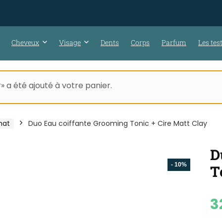
Cheveux
Visage
Dents
Corps
Parfum
Les tes
 a été ajouté à votre panier.
mat
Duo Eau coiffante Grooming Tonic + Cire Matt Clay
D
- 10%
T
3