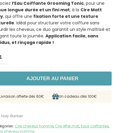
ociez
l’Eau Coiffante Grooming Tonic
, pour une
ue longue durée et un fini mat
, à la
Cire Matt
ay
, qui offre une
fixation forte et une texture
urelle
. Idéal pour structurer votre coiffure sans
urdir les cheveux, ce duo garantit un style maîtrisé et
gant toute la journée.
Application facile, sans
idus, et rinçage rapide !
AJOUTER AU PANIER
Livraison offerte dès 60€
Un cadeau dès 100€
 Holy Barber
égories:
Cire cheveux homme
,
Cire effet mat
,
Eaux coiffantes
,
ns cheveux homme