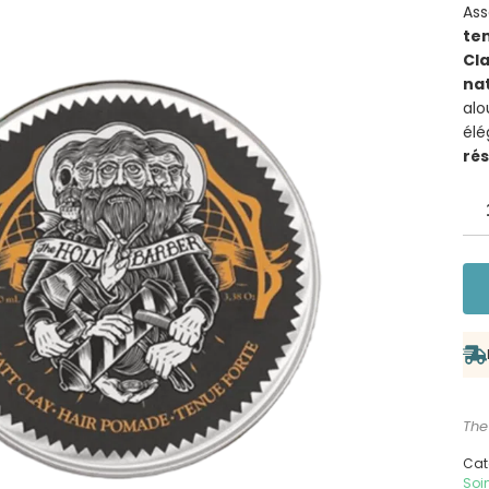
Ass
ten
Cl
nat
alo
élé
rés
The
Cat
Soi