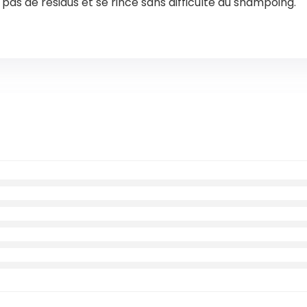
e pas de résidus et se rince sans difficulté au shampoing.