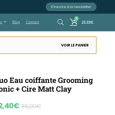
S'inscrire à la newsletter
1
ts
Blog
Contact
25,99
€
VOIR LE PANIER
uo Eau coiffante Grooming
onic + Cire Matt Clay
2,40
€
36,00
€