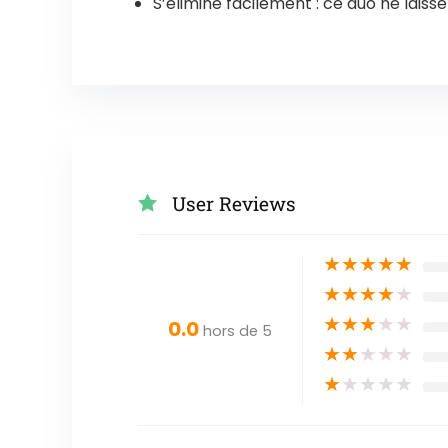
S’élimine facilement : ce duo ne laiss
User Reviews
★
★
★
★
★
★
★
★
★
★
★
★
★
★
★
0.0
hors de 5
★
★
★
★
★
★
★
★
★
★