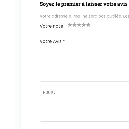
Soyez le premier à laisser votre avi
Votre adresse e-mail ne sera pas publiée.
Le
Votre note
1
2 ét
3 étoil
4 étoile
5 étoiles
é
oile
es sur
s sur 5
sur 5
Votre Avis
*
t
s
5
oi
sur
le
5
s
ur
5