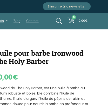
S'inscrire à la newsletter
0
sts
Blog
Contact
0,00
€
uile pour barbe Ironwood
he Holy Barber
0,00
€
nwood de The Holy Barber, est une huile à barbe au
fum robuste et boisé. Elle combine l’huile de
thame, l’huile d’argan, l’’huile de pépins de raisin et
mande douce pour nourrir la barbe en profondeur et