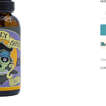
réd
The
Cat