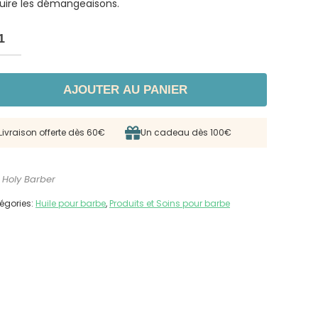
uire les démangeaisons.
AJOUTER AU PANIER
Livraison offerte dès 60€
Un cadeau dès 100€
 Holy Barber
égories:
Huile pour barbe
,
Produits et Soins pour barbe