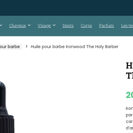
Cheveux
Visage
Dents
Corps
Parfum
Les te
pour barbe
Huile pour barbe Ironwood The Holy Barber
H
T
2
Iro
par
car
d’a