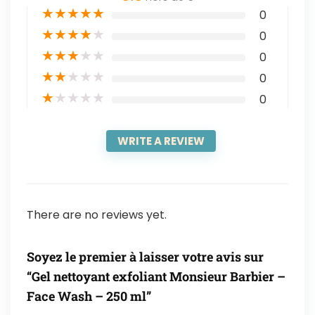
★
★
★
★
★
0
★
★
★
★
★
0
★
★
★
★
★
0
★
★
★
★
★
0
★
★
★
★
★
0
WRITE A REVIEW
There are no reviews yet.
Soyez le premier à laisser votre avis sur
“Gel nettoyant exfoliant Monsieur Barbier –
Face Wash – 250 ml”