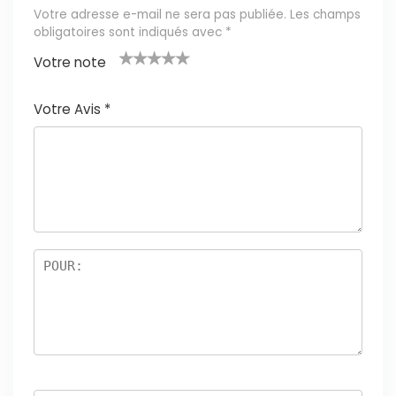
Votre adresse e-mail ne sera pas publiée.
Les champs
obligatoires sont indiqués avec
*
Votre note
1
2 ét
3 étoil
4 étoile
5 étoiles
é
oile
es sur
s sur 5
sur 5
Votre Avis
*
t
s
5
oi
sur
le
5
s
ur
5