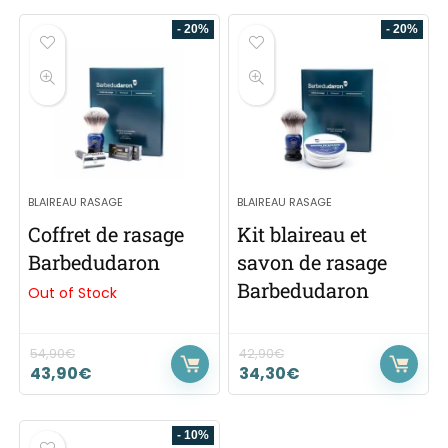
- 20%
- 20%
BLAIREAU RASAGE
BLAIREAU RASAGE
Coffret de rasage
Kit blaireau et
Barbedudaron
savon de rasage
Barbedudaron
Out of Stock
54,90
€
42,90
€
43,90
€
34,30
€
- 10%