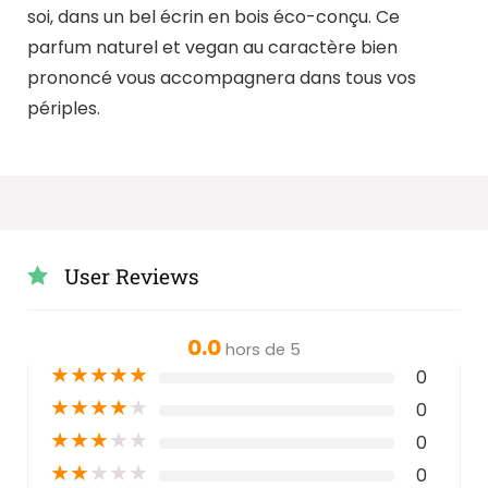
soi, dans un bel écrin en bois éco-conçu. Ce
parfum naturel et vegan au caractère bien
prononcé vous accompagnera dans tous vos
périples.
User Reviews
0.0
hors de 5
★
★
★
★
★
0
★
★
★
★
★
0
★
★
★
★
★
0
★
★
★
★
★
0