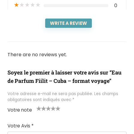
★
★
★
★
★
0
WRITE A REVIEW
There are no reviews yet.
Soyez le premier à laisser votre avis sur “Eau
de Parfum Fiilit – Cuba – format voyage”
Votre adresse e-mail ne sera pas publiée.
Les champs
obligatoires sont indiqués avec
*
Votre note
1
2 ét
3 étoil
4 étoile
5 étoiles
é
oile
es sur
s sur 5
sur 5
Votre Avis
*
t
s
5