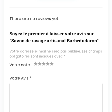
There are no reviews yet.
Soyez le premier à laisser votre avis sur
“Savon de rasage artisanal Barbedudaron”
Votre adresse e-mail ne sera pas publiée.
Les champs
obligatoires sont indiqués avec
*
Votre note
1
2 ét
3 étoil
4 étoile
5 étoiles
é
oile
es sur
s sur 5
sur 5
Votre Avis
*
t
s
5
oi
sur
le
5
s
ur