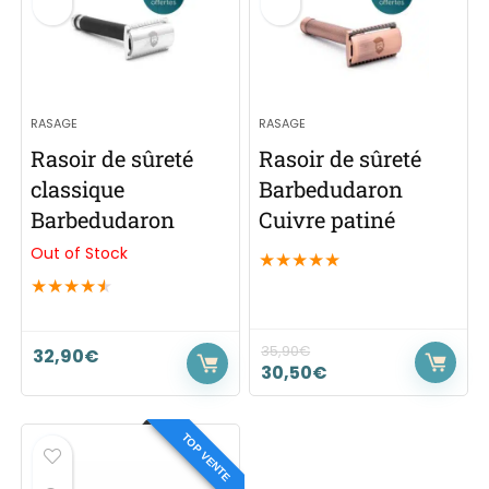
RASAGE
RASAGE
Rasoir de sûreté
Rasoir de sûreté
classique
Barbedudaron
Barbedudaron
Cuivre patiné
Out of Stock
★
★
★
★
★
★
★
★
★
★
35,90
€
32,90
€
30,50
€
TOP VENTE