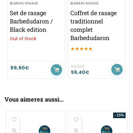
BLAIREAU RASAGE
BLAIREAU RASAGE
Set de rasage
Coffret de rasage
Barbedudaron /
traditionnel
Black edition
complet
Barbedudaron
Out of Stock
★
★
★
★
★
69,90
€
69,90
€
59,40
€
Vous aimerez aussi…
- 15%