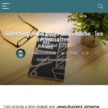
Infections des poils de la barbe : les
reconnaitre.
21 juillet 2024
Barbedudaron
27889
0
Soins pour barbe
Cet article a été rédigé par
Jean Duvent, interne