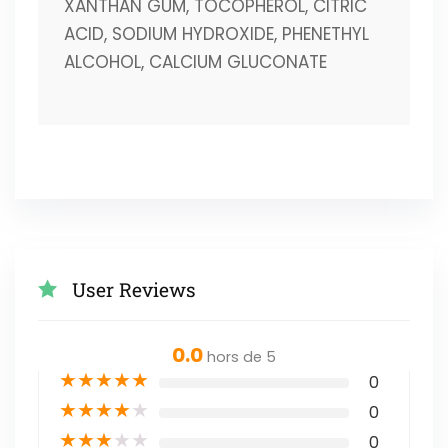
XANTHAN GUM, TOCOPHEROL, CITRIC
ACID, SODIUM HYDROXIDE, PHENETHYL
ALCOHOL, CALCIUM GLUCONATE
User Reviews
0.0
hors de 5
★
★
★
★
★
0
★
★
★
★
★
0
★
★
★
★
★
0