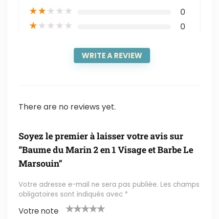
★
★
★
★
★
0
★
★
★
★
★
0
WRITE A REVIEW
There are no reviews yet.
Soyez le premier à laisser votre avis sur
“Baume du Marin 2 en 1 Visage et Barbe Le
Marsouin”
Votre adresse e-mail ne sera pas publiée.
Les champs
obligatoires sont indiqués avec
*
Votre note
1
2 ét
3 étoil
4 étoile
5 étoiles