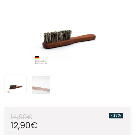
14,90
€
- 13%
12,90
€