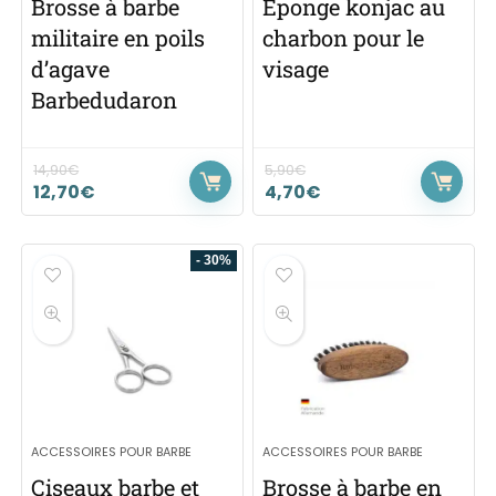
Brosse à barbe
Eponge konjac au
militaire en poils
charbon pour le
d’agave
visage
Barbedudaron
14,90
€
5,90
€
12,70
€
4,70
€
- 30%
ACCESSOIRES POUR BARBE
ACCESSOIRES POUR BARBE
Ciseaux barbe et
Brosse à barbe en