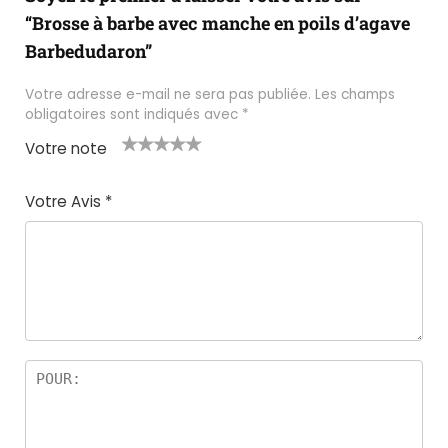
“Brosse à barbe avec manche en poils d’agave
Barbedudaron”
Votre adresse e-mail ne sera pas publiée.
Les champs
obligatoires sont indiqués avec
*
Votre note
1
2 ét
3 étoil
4 étoile
5 étoiles
é
oile
es sur
s sur 5
sur 5
Votre Avis
*
t
s
5
oi
sur
le
5
s
ur
5