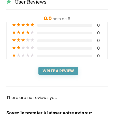
User Reviews
0.0
hors de 5
★
★
★
★
★
0
★
★
★
★
★
0
★
★
★
★
★
0
★
★
★
★
★
0
★
★
★
★
★
0
WRITE A REVIEW
There are no reviews yet.
Soyez le premier à laisser votre avis sur