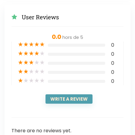
User Reviews
0.0
hors de 5
★
★
★
★
★
0
★
★
★
★
★
0
★
★
★
★
★
0
★
★
★
★
★
0
★
★
★
★
★
0
WRITE A REVIEW
There are no reviews yet.