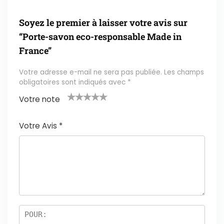
Soyez le premier à laisser votre avis sur
“Porte-savon eco-responsable Made in
France”
Votre adresse e-mail ne sera pas publiée.
Les champs
obligatoires sont indiqués avec
*
Votre note
1
2 ét
3 étoil
4 étoile
5 étoiles
é
oile
es sur
s sur 5
sur 5
Votre Avis
*
t
s
5
oi
sur
le
5
s
ur
5