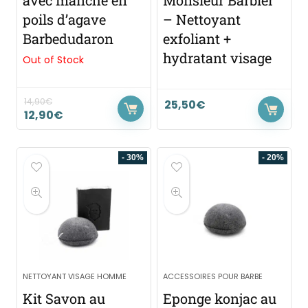
avec manche en
Monsieur Barbier
poils d’agave
– Nettoyant
Barbedudaron
exfoliant +
hydratant visage
Out of Stock
14,90
€
25,50
€
12,90
€
- 30%
- 20%
NETTOYANT VISAGE HOMME
ACCESSOIRES POUR BARBE
Kit Savon au
Eponge konjac au