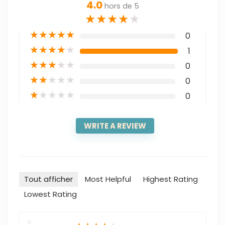
4.0
hors de 5
★
★
★
★
★
★
★
★
★
★
0
★
★
★
★
★
1
★
★
★
★
★
0
★
★
★
★
★
0
★
★
★
★
★
0
WRITE A REVIEW
Tout afficher
Most Helpful
Highest Rating
Lowest Rating