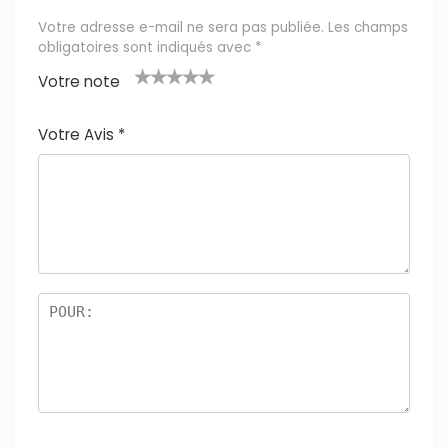
Votre adresse e-mail ne sera pas publiée.
Les champs
obligatoires sont indiqués avec
*
Votre note
1
2 ét
3 étoil
4 étoile
5 étoiles
é
oile
es sur
s sur 5
sur 5
Votre Avis
*
t
s
5
oi
sur
le
5
s
ur
5