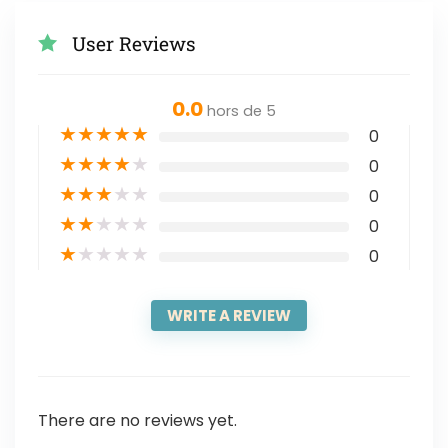
User Reviews
0.0
hors de 5
★
★
★
★
★
0
★
★
★
★
★
0
★
★
★
★
★
0
★
★
★
★
★
0
★
★
★
★
★
0
WRITE A REVIEW
There are no reviews yet.