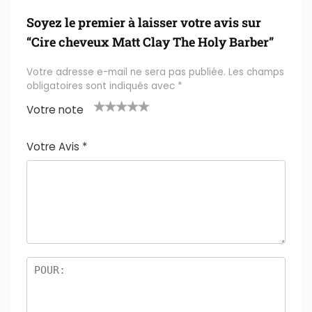
Soyez le premier à laisser votre avis sur
“Cire cheveux Matt Clay The Holy Barber”
Votre adresse e-mail ne sera pas publiée.
Les champs
obligatoires sont indiqués avec
*
Votre note
1
2 ét
3 étoil
4 étoile
5 étoiles
é
oile
es sur
s sur 5
sur 5
Votre Avis
*
t
s
5
oi
sur
le
5
s
ur
5