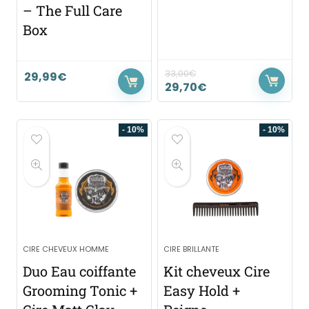
– The Full Care
Box
33,00
€
29,99
€
29,70
€
- 10%
- 10%
CIRE CHEVEUX HOMME
CIRE BRILLANTE
Duo Eau coiffante
Kit cheveux Cire
Grooming Tonic +
Easy Hold +