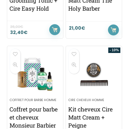
Grooming Tonic +
Matt Cream The
Cire Easy Hold
Holy Barber
36,00
€
21,00
€
32,40
€
- 10%
COFFRET POUR BARBE HOMME
CIRE CHEVEUX HOMME
Coffret pour barbe
Kit cheveux Cire
et cheveux
Matt Cream +
Monsieur Barbier
Peigne