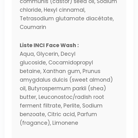
communis (castor) seed oil, Sodium
chloride, Hexyl cinnamal,
Tetrasodium glutamate diacétate,
Coumarin
Liste INCI Face Wash :
Aqua, Glycerin, Decyl
glucoside, Cocamidopropyl
betaine, Xanthan gum, Prunus
amygdalus dulcis (sweet almond)
oil, Butyrospermum parkii (shea)
butter, Leuconostoc/radish root
ferment filtrate, Perlite, Sodium
benzoate, Citric acid, Parfum
(fragance), Limonene