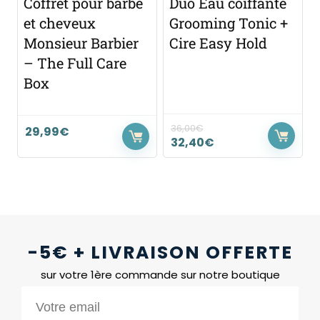
Coffret pour barbe
Duo Eau coiffante
et cheveux
Grooming Tonic +
Monsieur Barbier
Cire Easy Hold
– The Full Care
Box
36,00
€
29,99
€
32,40
€
-5€ + LIVRAISON OFFERTE
sur votre 1ère commande sur notre boutique