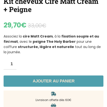
Kit cheveux Cire Matt Cream
+ Peigne
29,70
€
33,00
€
Associez la
cire Matt Cream
, à la
fixation souple et au
fini mat
, avec le
peigne The Holy Barber
pour une
coiffure
structurée, légère et naturelle
tout au long de
la journée.
AJOUTER AU PANIER
Livraison offerte dès 60€