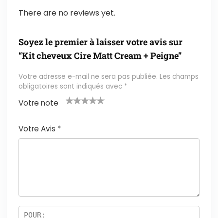
There are no reviews yet.
Soyez le premier à laisser votre avis sur
“Kit cheveux Cire Matt Cream + Peigne”
Votre adresse e-mail ne sera pas publiée.
Les champs
obligatoires sont indiqués avec
*
Votre note
1
2 ét
3 étoil
4 étoile
5 étoiles
é
oile
es sur
s sur 5
sur 5
Votre Avis
*
t
s
5
oi
sur
le
5
s
ur
5