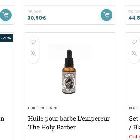
35,90
€
56,00
30,50
€
44,
- 20%
HUILE POUR BARBE
BLAIR
on
Huile pour barbe L’empereur
Set
The Holy Barber
/ B
Out 