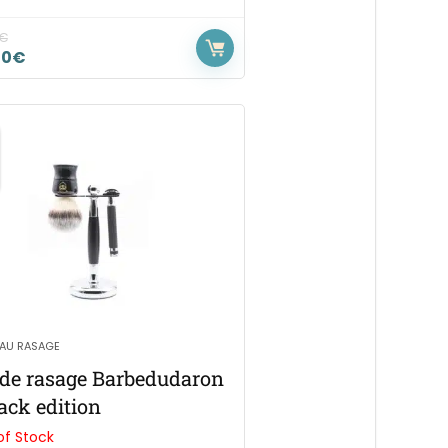
€
80
€
EAU RASAGE
 de rasage Barbedudaron
lack edition
of Stock