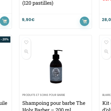
(120 pastilles)
9,90
€
28,
- 20%
PRODUITS ET SOINS POUR BARBE
BLAIR
uile
Shampoing pour barbe The
Kit
Holy Barber – 200 ml
d’o