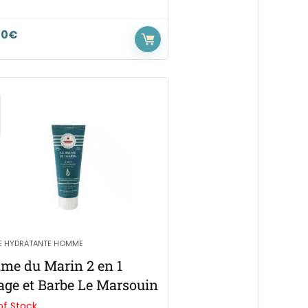
90
€
E HYDRATANTE HOMME
me du Marin 2 en 1
age et Barbe Le Marsouin
of Stock