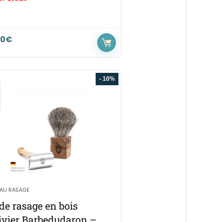
00
€
- 10%
EAU RASAGE
 de rasage en bois
livier Barbedudaron –