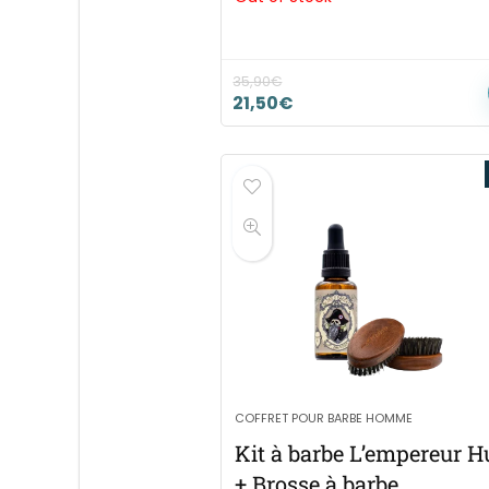
35,90
€
21,50
€
COFFRET POUR BARBE HOMME
Kit à barbe L’empereur H
+ Brosse à barbe