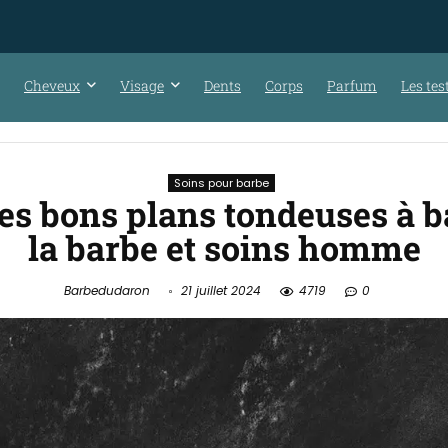
Cheveux
Visage
Dents
Corps
Parfum
Les tes
Soins pour barbe
Les bons plans tondeuses à b
la barbe et soins homme
Barbedudaron
21 juillet 2024
4719
0