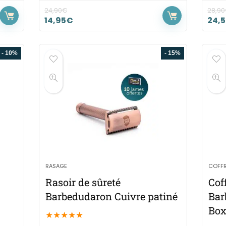
24,90
€
28,90
14,95
€
24,
- 10%
- 15%
RASAGE
COFFR
Rasoir de sûreté
Cof
Barbedudaron Cuivre patiné
Bar
Bo
★
★
★
★
★