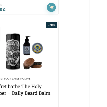
€
50
€
- 20%
ET POUR BARBE HOMME
fret barbe The Holy
ber – Daily Beard Balm
x