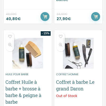
48,00
€
34,90
€
40,80
€
27,90
€
- 15%
HUILE POUR BARBE
COFFRET HOMME
Coffret Huile à
Coffret à barbe Le
barbe + brosse à
grand Daron
barbe & peigne à
Out of Stock
barbe