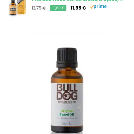
11,95 €
13,75 €
−1,80 €