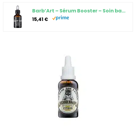
Barb’Art – Sérum Booster – Soin barbe fortifiant – Huiles bio de Ricin, Jojoba et Baobab – Parfum…
15,41 €