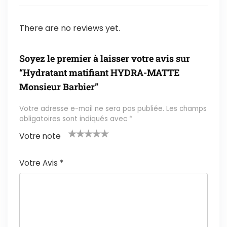
There are no reviews yet.
Soyez le premier à laisser votre avis sur
“Hydratant matifiant HYDRA-MATTE
Monsieur Barbier”
Votre adresse e-mail ne sera pas publiée.
Les champs
obligatoires sont indiqués avec
*
Votre note
1
2 ét
3 étoil
4 étoile
5 étoiles
é
oile
es sur
s sur 5
sur 5
Votre Avis
*
t
s
5
oi
sur
le
5
s