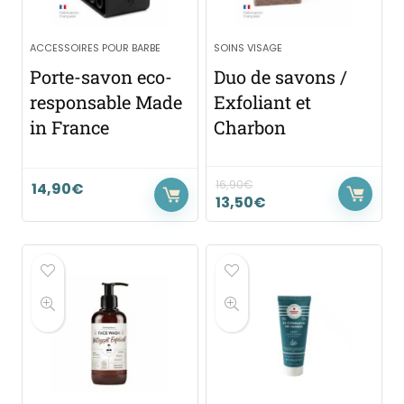
ACCESSOIRES POUR BARBE
SOINS VISAGE
Porte-savon eco-
Duo de savons /
responsable Made
Exfoliant et
in France
Charbon
16,90
€
14,90
€
13,50
€