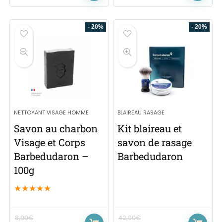
- 20%
- 20%
NETTOYANT VISAGE HOMME
BLAIREAU RASAGE
Savon au charbon
Kit blaireau et
Visage et Corps
savon de rasage
Barbedudaron –
Barbedudaron
100g
★
★
★
★
★
8,90
€
42,90
€