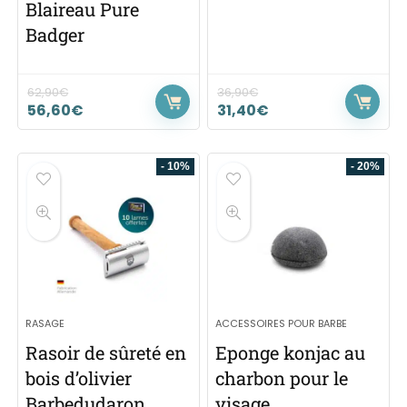
Blaireau Pure
Badger
62,90
€
36,90
€
56,60
€
31,40
€
- 10%
- 20%
RASAGE
ACCESSOIRES POUR BARBE
Rasoir de sûreté en
Eponge konjac au
bois d’olivier
charbon pour le
Barbedudaron
visage