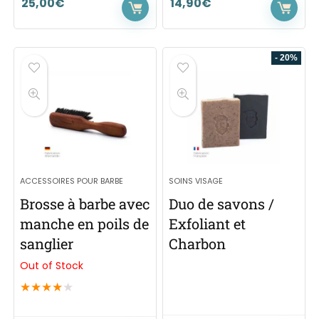
25,00
€
14,90
€
- 20%
ACCESSOIRES POUR BARBE
SOINS VISAGE
Brosse à barbe avec
Duo de savons /
manche en poils de
Exfoliant et
sanglier
Charbon
Out of Stock
★
★
★
★
★