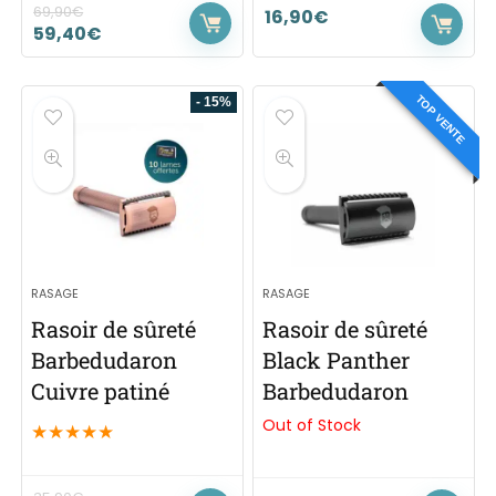
69,90
€
16,90
€
59,40
€
TOP VENTE
- 15%
RASAGE
RASAGE
Rasoir de sûreté
Rasoir de sûreté
Barbedudaron
Black Panther
Cuivre patiné
Barbedudaron
Out of Stock
★
★
★
★
★