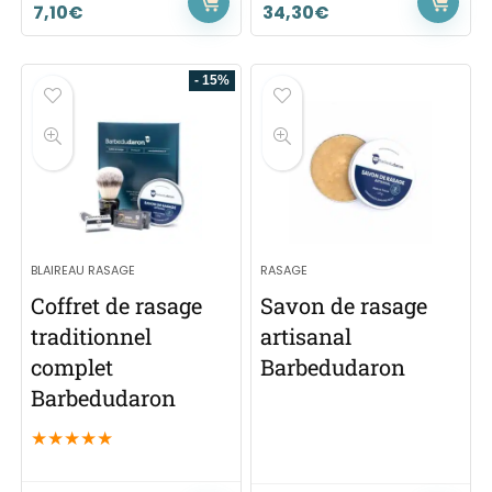
7,10
€
34,30
€
- 15%
BLAIREAU RASAGE
RASAGE
Coffret de rasage
Savon de rasage
traditionnel
artisanal
complet
Barbedudaron
Barbedudaron
★
★
★
★
★