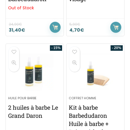
Out of Stock
34,90
€
5,90
€
31,40
€
4,70
€
- 15%
- 20%
HUILE POUR BARBE
COFFRET HOMME
2 huiles à barbe Le
Kit à barbe
Grand Daron
Barbedudaron
Huile à barbe +