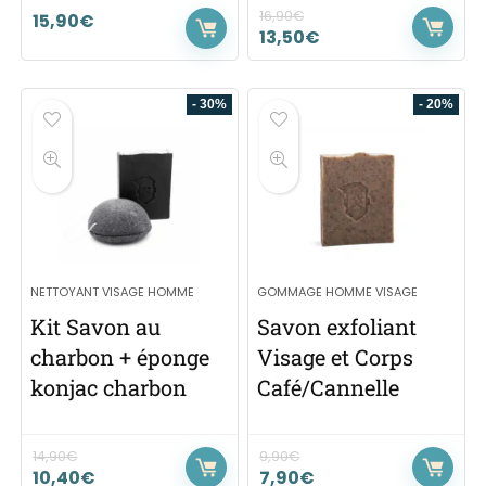
16,90
€
15,90
€
13,50
€
- 30%
- 20%
NETTOYANT VISAGE HOMME
GOMMAGE HOMME VISAGE
Kit Savon au
Savon exfoliant
charbon + éponge
Visage et Corps
konjac charbon
Café/Cannelle
14,90
€
9,90
€
10,40
€
7,90
€