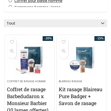
Coffret pour barbe homme
Gommage homme visage
Huile pour barbe
Nettoyant visage homme
Tout
Produits et Soins pour barbe
Rasage
- 20%
- 15%
Rasoir de sûreté
Savon à barbe - Savon de rasage
Shavette
Soins Visage
Toutes les catégories
COFFRET DE RASAGE HOMME
BLAIREAU RASAGE
Coffret de rasage
Kit rasage Blaireau
Barbedudaron x
Pure Badger +
Monsieur Barbier
Savon de rasage
(10 lames offertes)