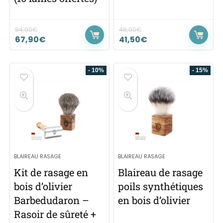
84,90
€
48,90
€
67,90
€
41,50
€
- 10%
- 15%
BLAIREAU RASAGE
BLAIREAU RASAGE
Kit de rasage en
Blaireau de rasage
bois d’olivier
poils synthétiques
Barbedudaron –
en bois d’olivier
Rasoir de sûreté +