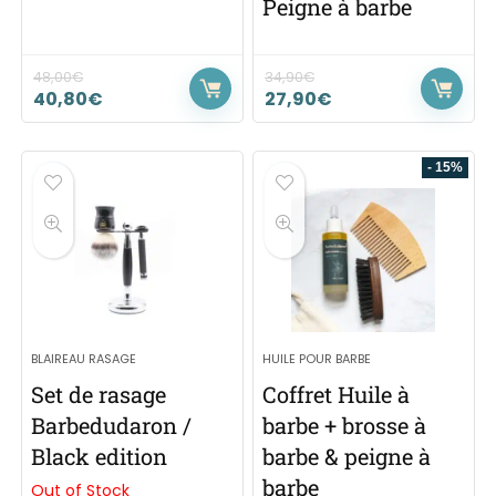
Peigne à barbe
48,00
€
34,90
€
40,80
€
27,90
€
- 15%
BLAIREAU RASAGE
HUILE POUR BARBE
Set de rasage
Coffret Huile à
Barbedudaron /
barbe + brosse à
Black edition
barbe & peigne à
barbe
Out of Stock