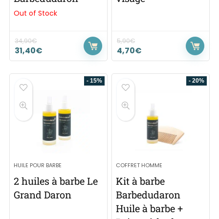
Out of Stock
34,90
€
5,90
€
31,40
€
4,70
€
- 15%
- 20%
HUILE POUR BARBE
COFFRET HOMME
2 huiles à barbe Le
Kit à barbe
Grand Daron
Barbedudaron
Huile à barbe +