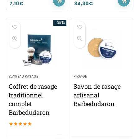
7,10
€
34,30
€
- 15%
BLAIREAU RASAGE
RASAGE
Coffret de rasage
Savon de rasage
traditionnel
artisanal
complet
Barbedudaron
Barbedudaron
★
★
★
★
★