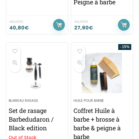
Peigne à barbe
48,00
€
34,90
€
40,80
€
27,90
€
- 15%
BLAIREAU RASAGE
HUILE POUR BARBE
Set de rasage
Coffret Huile à
Barbedudaron /
barbe + brosse à
Black edition
barbe & peigne à
barbe
Out of Stock