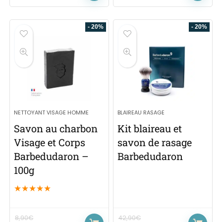
- 20%
- 20%
NETTOYANT VISAGE HOMME
BLAIREAU RASAGE
Savon au charbon
Kit blaireau et
Visage et Corps
savon de rasage
Barbedudaron –
Barbedudaron
100g
★
★
★
★
★
8,90
€
42,90
€