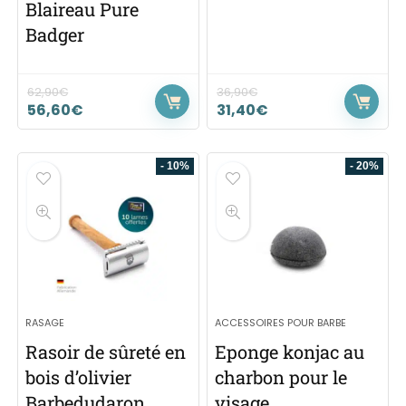
Blaireau Pure
Badger
62,90
€
36,90
€
56,60
€
31,40
€
- 10%
- 20%
RASAGE
ACCESSOIRES POUR BARBE
Rasoir de sûreté en
Eponge konjac au
bois d’olivier
charbon pour le
Barbedudaron
visage