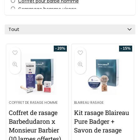
Coffret pour barbe homme
Gommage homme visage
Huile pour barbe
Nettoyant visage homme
Tout
Produits et Soins pour barbe
Rasage
- 20%
- 15%
Rasoir de sûreté
Savon à barbe - Savon de rasage
Shavette
Soins Visage
Toutes les catégories
COFFRET DE RASAGE HOMME
BLAIREAU RASAGE
Coffret de rasage
Kit rasage Blaireau
Barbedudaron x
Pure Badger +
Monsieur Barbier
Savon de rasage
(10 lames offertes)