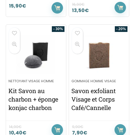
16,90
€
15,90
€
13,50
€
- 30%
- 20%
NETTOYANT VISAGE HOMME
GOMMAGE HOMME VISAGE
Kit Savon au
Savon exfoliant
charbon + éponge
Visage et Corps
konjac charbon
Café/Cannelle
14,90
€
9,90
€
10,40
€
7,90
€