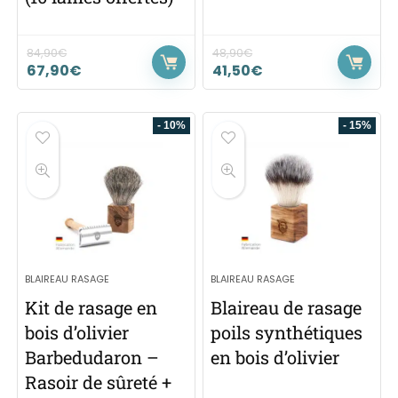
84,90
€
48,90
€
67,90
€
41,50
€
- 10%
- 15%
BLAIREAU RASAGE
BLAIREAU RASAGE
Kit de rasage en
Blaireau de rasage
bois d’olivier
poils synthétiques
Barbedudaron –
en bois d’olivier
Rasoir de sûreté +