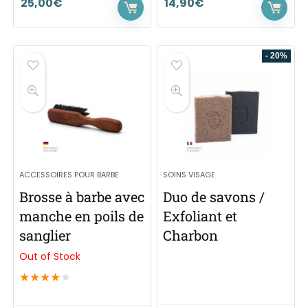
25,00
€
14,90
€
- 20%
ACCESSOIRES POUR BARBE
SOINS VISAGE
Brosse à barbe avec
Duo de savons /
manche en poils de
Exfoliant et
sanglier
Charbon
Out of Stock
★
★
★
★
★