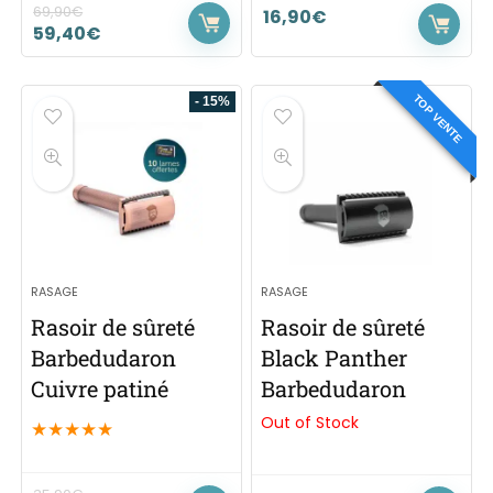
69,90
€
16,90
€
59,40
€
TOP VENTE
- 15%
RASAGE
RASAGE
Rasoir de sûreté
Rasoir de sûreté
Barbedudaron
Black Panther
Cuivre patiné
Barbedudaron
Out of Stock
★
★
★
★
★