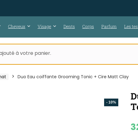
Cheveux
Visage
Dents
Corps
Parfum
Les tes
jouté à votre panier.
mat
Duo Eau coiffante Grooming Tonic + Cire Matt Clay
D
- 10%
T
3