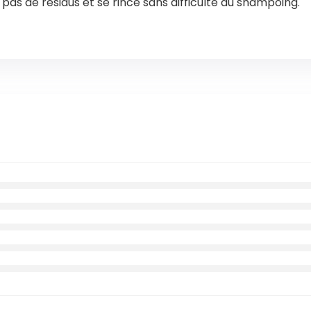
e pas de résidus et se rince sans difficulté au shampoing.