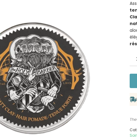
Ass
ten
Cl
nat
alo
élé
rés
The
Cat
Soi