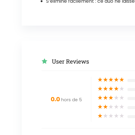
S’élimine facilement : ce duo ne laiss
User Reviews
★
★
★
★
★
★
★
★
★
★
★
★
★
★
★
0.0
hors de 5
★
★
★
★
★
★
★
★
★
★