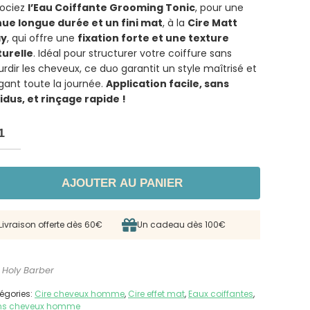
ociez
l’Eau Coiffante Grooming Tonic
, pour une
ue longue durée et un fini mat
, à la
Cire Matt
ay
, qui offre une
fixation forte et une texture
urelle
. Idéal pour structurer votre coiffure sans
urdir les cheveux, ce duo garantit un style maîtrisé et
gant toute la journée.
Application facile, sans
idus, et rinçage rapide !
AJOUTER AU PANIER
Livraison offerte dès 60€
Un cadeau dès 100€
 Holy Barber
égories:
Cire cheveux homme
,
Cire effet mat
,
Eaux coiffantes
,
ns cheveux homme