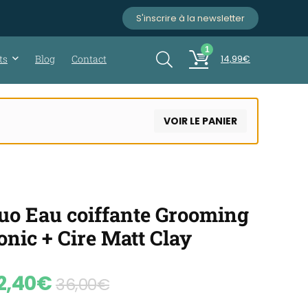
S'inscrire à la newsletter
1
ts
Blog
Contact
14,99
€
VOIR LE PANIER
uo Eau coiffante Grooming
onic + Cire Matt Clay
2,40
€
36,00
€