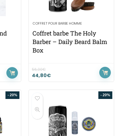
COFFRET POUR BARBE HOMME
and
Coffret barbe The Holy
Barber – Daily Beard Balm
Box
56,00
€
44,80
€
- 20%
- 20%