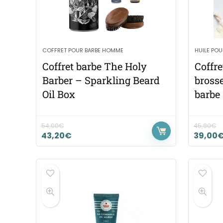
COFFRET POUR BARBE HOMME
HUILE POU
Coffret barbe The Holy
Coffre
Barber – Sparkling Beard
brosse
Oil Box
barbe
54,00
€
45,90
€
43,20
€
39,00