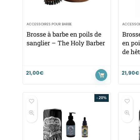
ACCESSOIRES POUR BARBE
ACCESSOI
Brosse à barbe en poils de
Bross
sanglier – The Holy Barber
en poi
de hê
21,00
€
21,90
€
- 20%