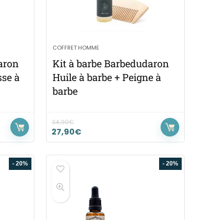
COFFRET HOMME
aron
Kit à barbe Barbedudaron
sse à
Huile à barbe + Peigne à
barbe
34,90
€
27,90
€
- 20%
- 20%