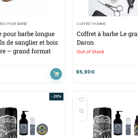
RES POUR BARBE
COFFRET HOMME
e pour barbe longue
Coffret à barbe Le gr
ls de sanglier et bois
Daron
tre – grand format
Out of Stock
65,90
€
- 20%