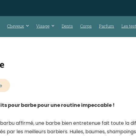
Cheveux
Visage
Dents
Corps
Parfum
Les tes
be
e
uits pour barbe pour une routine impeccable !
barbu affirmé, une barbe bien entretenue fait toute la d
isés par les meilleurs barbiers. Huiles, baumes, shampoings