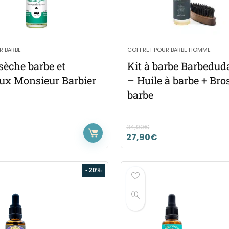
R BARBE
COFFRET POUR BARBE HOMME
sèche barbe et
Kit à barbe Barbedud
ux Monsieur Barbier
– Huile à barbe + Bro
barbe
34,90
€
27,90
€
- 20%