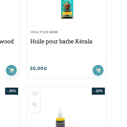
HUILE POUR BARBE
nwood
Huile pour barbe Kérala
20,00
€
- 20%
- 20%