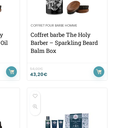
COFFRET POUR BARBE HOMME
ly
Coffret barbe The Holy
Oil
Barber – Sparkling Beard
Balm Box
54,00
€
43,20
€