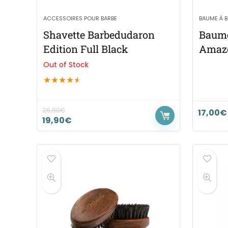
ACCESSOIRES POUR BARBE
BAUME À B
Shavette Barbedudaron
Baume
Edition Full Black
Amazo
Out of Stock
★
★
★
★
★
26,90
€
17,00
€
19,90
€