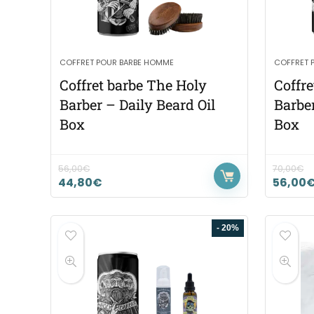
COFFRET POUR BARBE HOMME
COFFRET 
Coffret barbe The Holy
Coffr
Barber – Daily Beard Oil
Barbe
Box
Box
56,00
€
70,00
€
44,80
€
56,00
- 20%