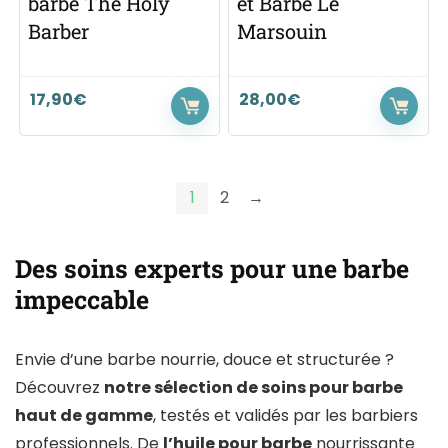
barbe The Holy
et Barbe Le
Barber
Marsouin
17,90
€
28,00
€
1
2
→
Des soins experts pour une barbe
impeccable
Envie d’une barbe nourrie, douce et structurée ?
Découvrez
notre sélection de soins pour barbe
haut de gamme
, testés et validés par les barbiers
professionnels. De
l’huile pour barbe
nourrissante