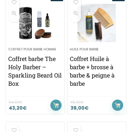
COFFRET POUR BARBE HOMME
HUILE POUR BARBE
Coffret barbe The
Coffret Huile à
Holy Barber –
barbe + brosse à
Sparkling Beard Oil
barbe & peigne à
Box
barbe
54,00
€
45,90
€
43,20
€
39,00
€