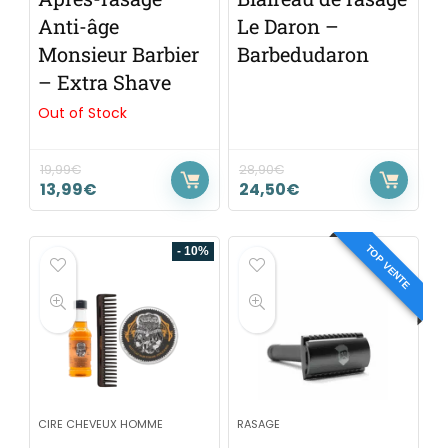
Anti-âge
Le Daron –
Monsieur Barbier
Barbedudaron
– Extra Shave
Out of Stock
19,99
€
28,90
€
13,99
€
24,50
€
TOP VENTE
- 10%
CIRE CHEVEUX HOMME
RASAGE