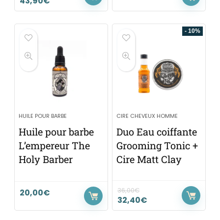
43,90
€
- 10%
HUILE POUR BARBE
CIRE CHEVEUX HOMME
Huile pour barbe
Duo Eau coiffante
L’empereur The
Grooming Tonic +
Holy Barber
Cire Matt Clay
36,00
€
20,00
€
32,40
€