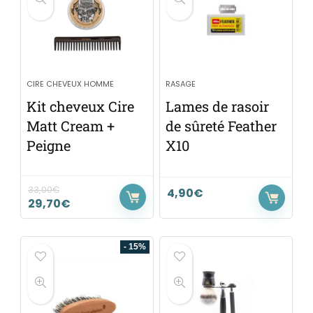
CIRE CHEVEUX HOMME
RASAGE
Kit cheveux Cire
Lames de rasoir
Matt Cream +
de sûreté Feather
Peigne
X10
33,00
€
4,90
€
29,70
€
- 15%