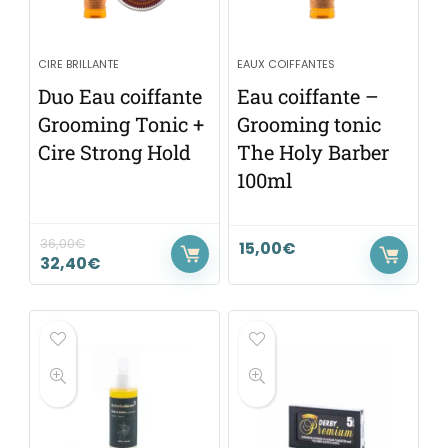
CIRE BRILLANTE
EAUX COIFFANTES
Duo Eau coiffante
Eau coiffante –
Grooming Tonic +
Grooming tonic
Cire Strong Hold
The Holy Barber
100ml
36,00
€
15,00
€
32,40
€