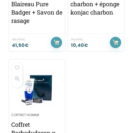
Blaireau Pure
charbon + éponge
Badger + Savon de
konjac charbon
rasage
48,90
€
14,90
€
41,50
€
10,40
€
COFFRET HOMME
Coffret
Barbedudaron x