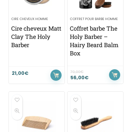
CIRE CHEVEUX HOMME
COFFRET POUR BARBE HOMME
Cire cheveux Matt
Coffret barbe The
Clay The Holy
Holy Barber –
Barber
Hairy Beard Balm
Box
70,00
€
21,00
€
56,00
€