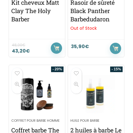
Kit cheveux Matt
Rasoir de sûreté
Clay The Holy
Black Panther
Barber
Barbedudaron
Out of Stock
48,00
€
35,90
€
43,20
€
- 20%
- 15%
COFFRET POUR BARBE HOMME
HUILE POUR BARBE
Coffret barbe The
2 huiles à barbe Le