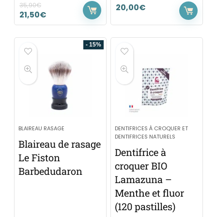
35,90
€
20,00
€
21,50
€
- 15%
BLAIREAU RASAGE
DENTIFRICES À CROQUER ET
DENTIFRICES NATURELS
Blaireau de rasage
Dentifrice à
Le Fiston
croquer BIO
Barbedudaron
Lamazuna –
Menthe et fluor
(120 pastilles)