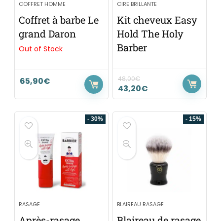
COFFRET HOMME
CIRE BRILLANTE
Coffret à barbe Le
Kit cheveux Easy
grand Daron
Hold The Holy
Barber
Out of Stock
48,00
€
65,90
€
43,20
€
- 30%
- 15%
RASAGE
BLAIREAU RASAGE
Après-rasage
Blaireau de rasage