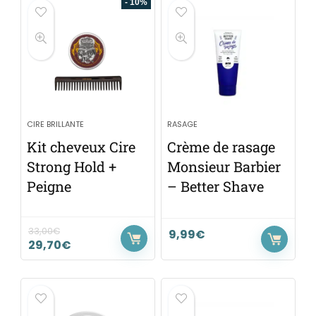
- 10%
CIRE BRILLANTE
RASAGE
Kit cheveux Cire
Crème de rasage
Strong Hold +
Monsieur Barbier
Peigne
– Better Shave
33,00
€
9,99
€
29,70
€