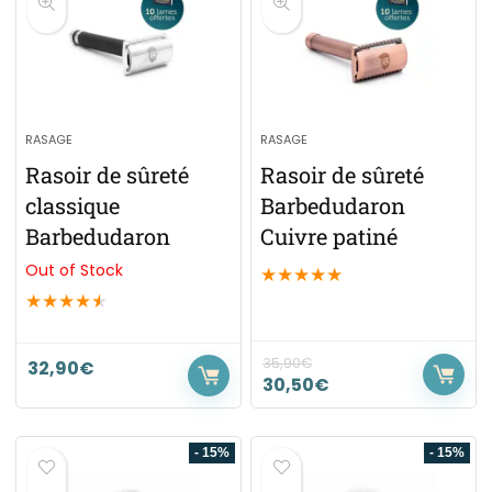
RASAGE
RASAGE
Rasoir de sûreté
Rasoir de sûreté
classique
Barbedudaron
Barbedudaron
Cuivre patiné
Out of Stock
★
★
★
★
★
★
★
★
★
★
35,90
€
32,90
€
30,50
€
- 15%
- 15%