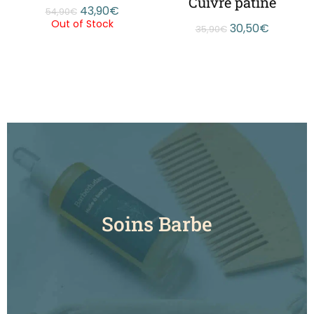
Cuivre patiné
Barbedudaron
30,50
€
16,90
€
35,90
€
Soins Barbe