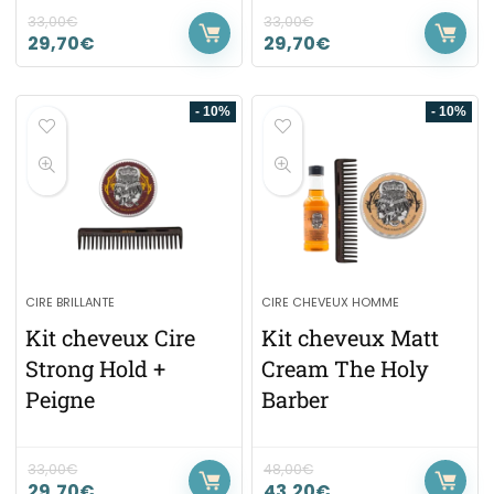
33,00
€
33,00
€
29,70
€
29,70
€
- 10%
- 10%
CIRE BRILLANTE
CIRE CHEVEUX HOMME
Kit cheveux Cire
Kit cheveux Matt
Strong Hold +
Cream The Holy
Peigne
Barber
33,00
€
48,00
€
29,70
€
43,20
€