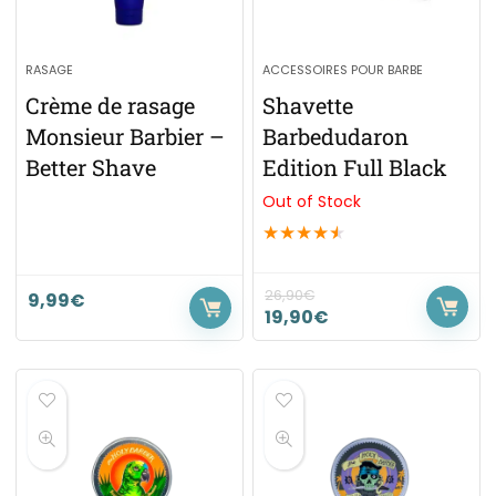
RASAGE
ACCESSOIRES POUR BARBE
Crème de rasage
Shavette
Monsieur Barbier –
Barbedudaron
Better Shave
Edition Full Black
Out of Stock
★
★
★
★
★
26,90
€
9,99
€
19,90
€