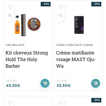
- 10%
- 25%
CIRE BRILLANTE
CRÈME HYDRATANTE HOMME
Kit cheveux Strong
Crème matifiante
Hold The Holy
visage MAST Oju-
Barber
Wa
48,00
€
30,00
€
43,20
€
22,50
€
- 20%