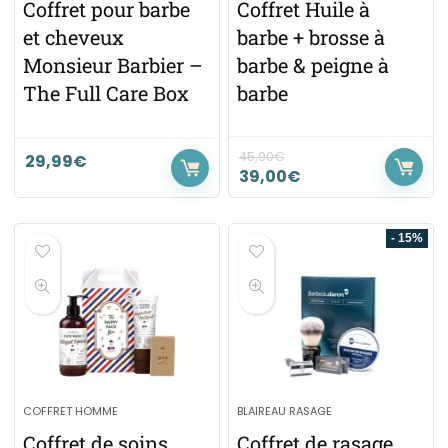
Coffret pour barbe
Coffret Huile à
et cheveux
barbe + brosse à
Monsieur Barbier –
barbe & peigne à
The Full Care Box
barbe
45,90
€
29,99
€
39,00
€
- 15%
COFFRET HOMME
BLAIREAU RASAGE
Coffret de soins
Coffret de rasage