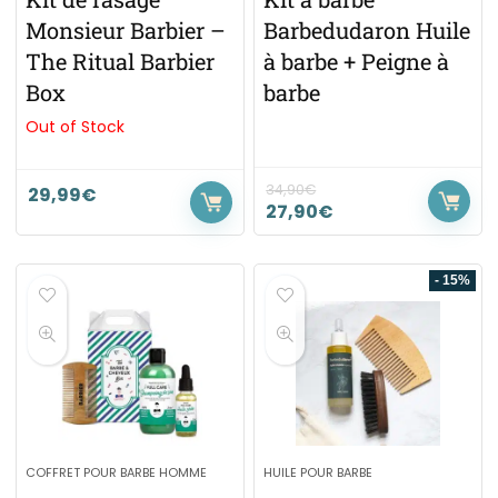
Monsieur Barbier –
Barbedudaron Huile
The Ritual Barbier
à barbe + Peigne à
Box
barbe
Out of Stock
34,90
€
29,99
€
27,90
€
- 15%
COFFRET POUR BARBE HOMME
HUILE POUR BARBE