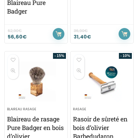
Blaireau Pure
Badger
62,90
€
36,90
€
56,60
€
31,40
€
- 15%
- 10%
BLAIREAU RASAGE
RASAGE
Blaireau de rasage
Rasoir de sûreté en
Pure Badger en bois
bois d’olivier
d’olivier
Barbedudaron