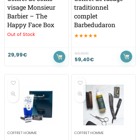
visage Monsieur
traditionnel
Barbier – The
complet
Happy Face Box
Barbedudaron
Out of Stock
★
★
★
★
★
69,90
€
29,99
€
59,40
€
COFFRET HOMME
COFFRET HOMME