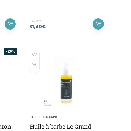
34,90
€
31,40
€
- 20%
HUILE POUR BARBE
aron
Huile à barbe Le Grand