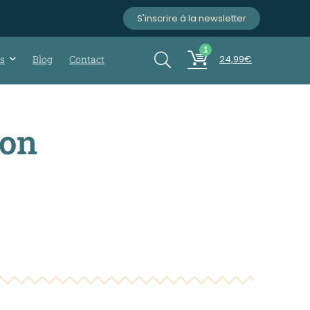
S'inscrire à la newsletter
1
ts
Blog
Contact
24,99
€
ion