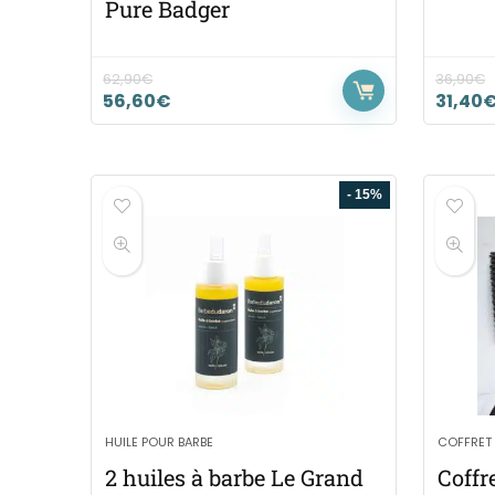
Pure Badger
62,90
€
36,90
€
56,60
€
31,40
- 15%
HUILE POUR BARBE
COFFRET
2 huiles à barbe Le Grand
Coffr