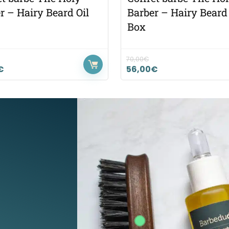
r – Hairy Beard Oil
Barber – Hairy Bear
Box
70,00
€
€
56,00
€