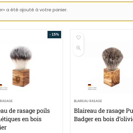
r» a été ajouté à votre panier.
- 15%
 RASAGE
BLAIREAU RASAGE
eau de rasage poils
Blaireau de rasage P
étiques en bois
Badger en bois d’olivi
ier