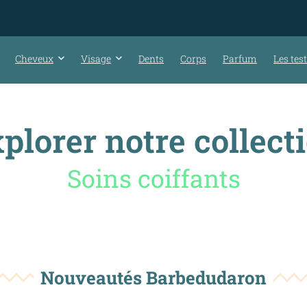
Cheveux
Visage
Dents
Corps
Parfum
Les tes
plorer notre collect
Accessoires
Nouveautés Barbedudaron