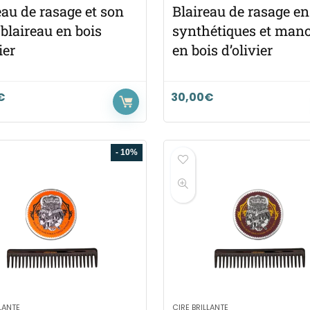
eau de rasage et son
Blaireau de rasage en
 blaireau en bois
synthétiques et man
ier
en bois d’olivier
€
30,00
€
- 10%
LLANTE
CIRE BRILLANTE