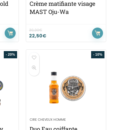
old
Crème matifiante visage
MAST Oju-Wa
30,00
€
22,50
€
- 20%
- 10%
CIRE CHEVEUX HOMME
ly
Duo Eau coiffante