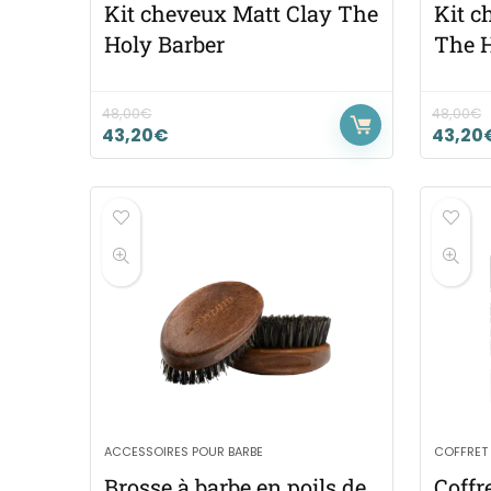
Kit cheveux Matt Clay The
Kit c
Holy Barber
The H
48,00
€
48,00
€
43,20
€
43,20
ACCESSOIRES POUR BARBE
COFFRET
Brosse à barbe en poils de
Coffr