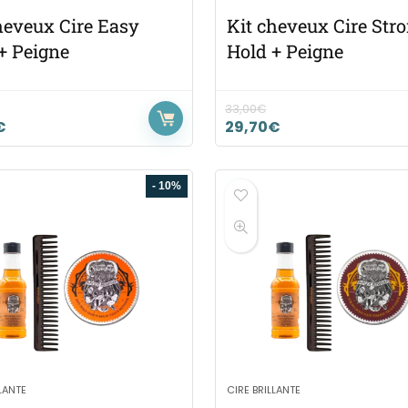
heveux Cire Easy
Kit cheveux Cire Str
+ Peigne
Hold + Peigne
33,00
€
€
29,70
€
- 10%
LLANTE
CIRE BRILLANTE