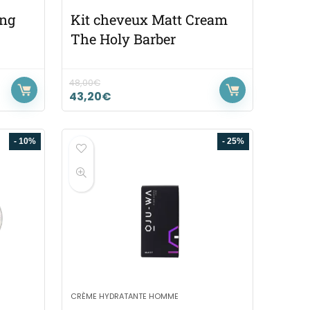
ong
Kit cheveux Matt Cream
The Holy Barber
48,00
€
43,20
€
- 10%
- 25%
CRÈME HYDRATANTE HOMME