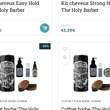
heveux Easy Hold
Kit cheveux Strong H
oly Barber
The Holy Barber
48,00
€
€
43,20
€
- 20%
 POUR BARBE HOMME
COFFRET POUR BARBE HOMME
et barbe The Holy
Coffret barbe The Ho