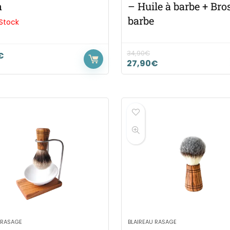
n
– Huile à barbe + Bro
barbe
 Stock
34,90
€
€
27,90
€
 RASAGE
BLAIREAU RASAGE