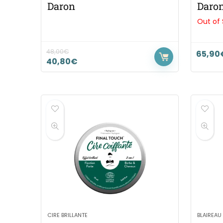
Daron
Daro
Out of
48,00
€
65,90
40,80
€
CIRE BRILLANTE
BLAIREAU