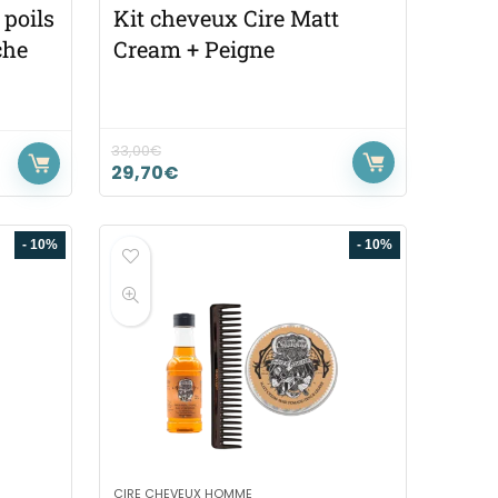
 poils
Kit cheveux Cire Matt
che
Cream + Peigne
33,00
€
29,70
€
- 10%
- 10%
CIRE CHEVEUX HOMME