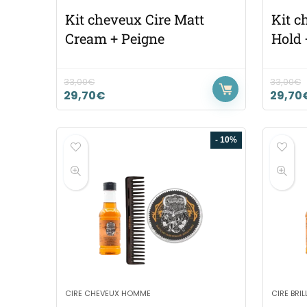
Kit cheveux Cire Matt
Kit c
Cream + Peigne
Hold 
33,00
€
33,00
€
29,70
€
29,70
- 10%
CIRE CHEVEUX HOMME
CIRE BRI