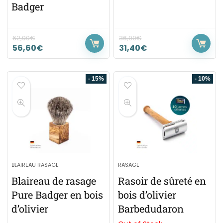
Badger
62,90
€
36,90
€
56,60
€
31,40
€
- 15%
- 10%
BLAIREAU RASAGE
RASAGE
Blaireau de rasage
Rasoir de sûreté en
Pure Badger en bois
bois d’olivier
d’olivier
Barbedudaron