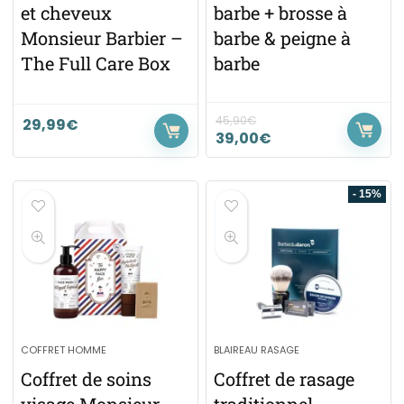
et cheveux
barbe + brosse à
Monsieur Barbier –
barbe & peigne à
The Full Care Box
barbe
45,90
€
29,99
€
39,00
€
- 15%
COFFRET HOMME
BLAIREAU RASAGE
Coffret de soins
Coffret de rasage
visage Monsieur
traditionnel