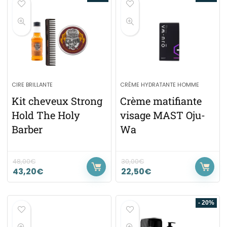
CIRE BRILLANTE
CRÈME HYDRATANTE HOMME
Kit cheveux Strong
Crème matifiante
Hold The Holy
visage MAST Oju-
Barber
Wa
48,00
€
30,00
€
43,20
€
22,50
€
- 20%