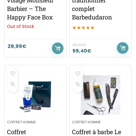
Barbier – The
complet
Happy Face Box
Barbedudaron
Out of Stock
★
★
★
★
★
69,90
€
29,99
€
59,40
€
COFFRET HOMME
COFFRET HOMME
Coffret
Coffret à barbe Le