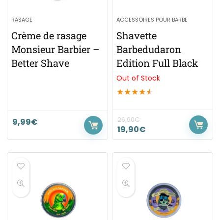
RASAGE
ACCESSOIRES POUR BARBE
Crème de rasage
Shavette
Monsieur Barbier –
Barbedudaron
Better Shave
Edition Full Black
Out of Stock
★
★
★
★
★
26,90
€
9,99
€
19,90
€