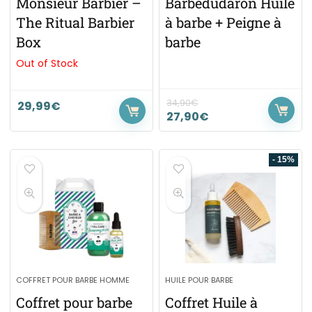
Monsieur Barbier –
Barbedudaron Huile
The Ritual Barbier
à barbe + Peigne à
Box
barbe
Out of Stock
34,90
€
29,99
€
27,90
€
- 15%
COFFRET POUR BARBE HOMME
HUILE POUR BARBE
Coffret pour barbe
Coffret Huile à