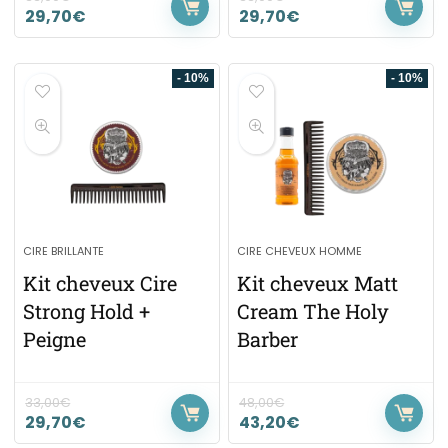
29,70
€
29,70
€
- 10%
- 10%
CIRE BRILLANTE
CIRE CHEVEUX HOMME
Kit cheveux Cire
Kit cheveux Matt
Strong Hold +
Cream The Holy
Peigne
Barber
33,00
€
48,00
€
29,70
€
43,20
€