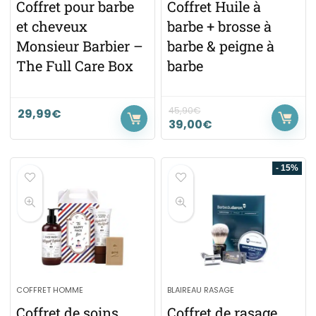
Coffret pour barbe
Coffret Huile à
et cheveux
barbe + brosse à
Monsieur Barbier –
barbe & peigne à
The Full Care Box
barbe
45,90
€
29,99
€
39,00
€
- 15%
COFFRET HOMME
BLAIREAU RASAGE
Coffret de soins
Coffret de rasage