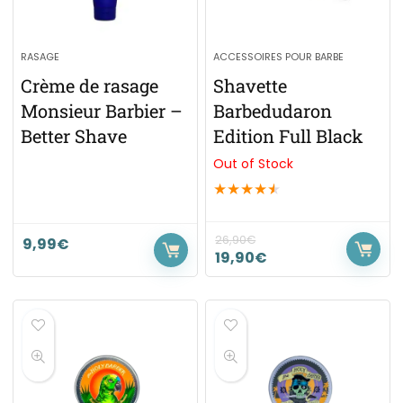
RASAGE
ACCESSOIRES POUR BARBE
Crème de rasage
Shavette
Monsieur Barbier –
Barbedudaron
Better Shave
Edition Full Black
Out of Stock
★
★
★
★
★
26,90
€
9,99
€
19,90
€