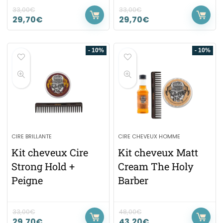
33,00
€
33,00
€
29,70
€
29,70
€
- 10%
- 10%
CIRE BRILLANTE
CIRE CHEVEUX HOMME
Kit cheveux Cire
Kit cheveux Matt
Strong Hold +
Cream The Holy
Peigne
Barber
33,00
€
48,00
€
29,70
€
43,20
€