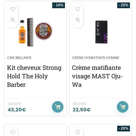
- 10%
- 25%
CIRE BRILLANTE
CRÈME HYDRATANTE HOMME
Kit cheveux Strong
Crème matifiante
Hold The Holy
visage MAST Oju-
Barber
Wa
48,00
€
30,00
€
43,20
€
22,50
€
- 20%