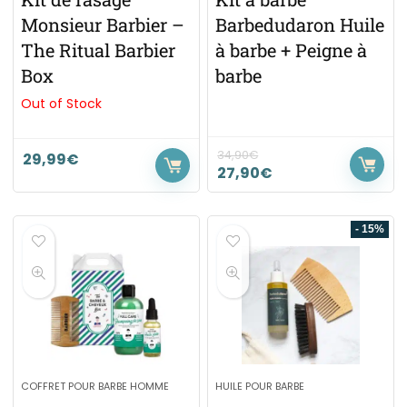
Monsieur Barbier –
Barbedudaron Huile
The Ritual Barbier
à barbe + Peigne à
Box
barbe
Out of Stock
34,90
€
29,99
€
27,90
€
- 15%
COFFRET POUR BARBE HOMME
HUILE POUR BARBE