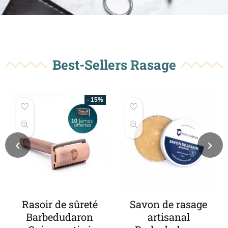
Best-Sellers Rasage
- 15%
- 1
eté
Savon de rasage
Coffret de rasag
on
artisanal
traditionnel