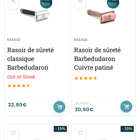
RASAGE
RASAGE
Rasoir de sûreté
Rasoir de sûreté
classique
Barbedudaron
Barbedudaron
Cuivre patiné
Out of Stock
★
★
★
★
★
★
★
★
★
★
35,90
€
32,90
€
30,50
€
- 15%
- 15%