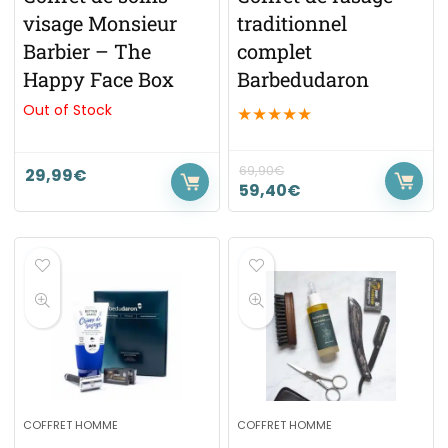
visage Monsieur
traditionnel
Barbier – The
complet
Happy Face Box
Barbedudaron
Out of Stock
★
★
★
★
★
69,90
€
29,99
€
59,40
€
COFFRET HOMME
COFFRET HOMME