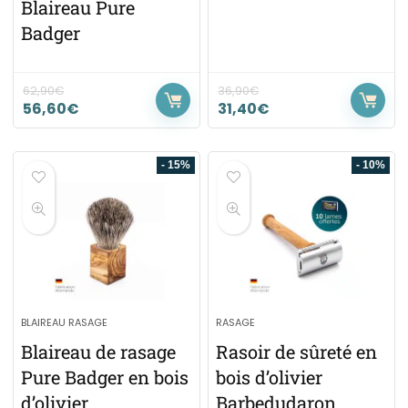
Blaireau Pure
Badger
62,90
€
36,90
€
56,60
€
31,40
€
- 15%
- 10%
BLAIREAU RASAGE
RASAGE
Blaireau de rasage
Rasoir de sûreté en
Pure Badger en bois
bois d’olivier
d’olivier
Barbedudaron