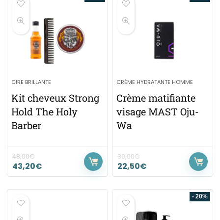
CIRE BRILLANTE
CRÈME HYDRATANTE HOMME
Kit cheveux Strong
Crème matifiante
Hold The Holy
visage MAST Oju-
Barber
Wa
48,00
€
30,00
€
43,20
€
22,50
€
- 20%