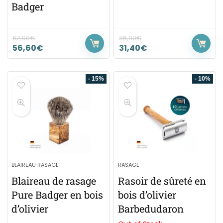
Badger
62,90
€
36,90
€
56,60
€
31,40
€
- 15%
- 10%
BLAIREAU RASAGE
RASAGE
Blaireau de rasage
Rasoir de sûreté en
Pure Badger en bois
bois d’olivier
d’olivier
Barbedudaron