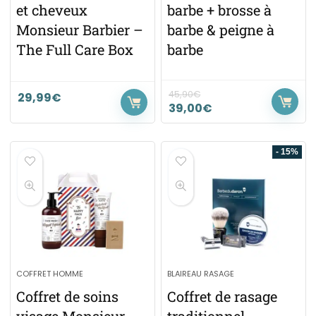
et cheveux
barbe + brosse à
Monsieur Barbier –
barbe & peigne à
The Full Care Box
barbe
45,90
€
29,99
€
39,00
€
- 15%
COFFRET HOMME
BLAIREAU RASAGE
Coffret de soins
Coffret de rasage
visage Monsieur
traditionnel