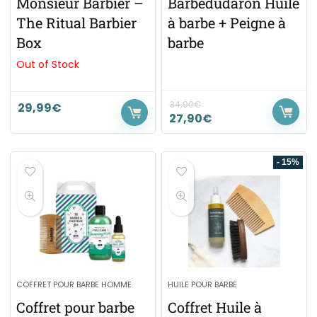
Monsieur Barbier –
Barbedudaron Huile
The Ritual Barbier
à barbe + Peigne à
Box
barbe
Out of Stock
34,90
€
29,99
€
27,90
€
- 15%
COFFRET POUR BARBE HOMME
HUILE POUR BARBE
Coffret pour barbe
Coffret Huile à