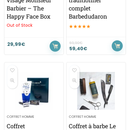
Barbier – The
complet
Happy Face Box
Barbedudaron
Out of Stock
★
★
★
★
★
69,90
€
29,99
€
59,40
€
COFFRET HOMME
COFFRET HOMME
Coffret
Coffret à barbe Le