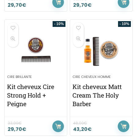
29,70
€
29,70
€
- 10%
- 10%
CIRE BRILLANTE
CIRE CHEVEUX HOMME
Kit cheveux Cire
Kit cheveux Matt
Strong Hold +
Cream The Holy
Peigne
Barber
33,00
€
48,00
€
29,70
€
43,20
€