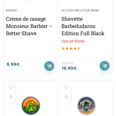
RASAGE
ACCESSOIRES POUR BARBE
Crème de rasage
Shavette
Monsieur Barbier –
Barbedudaron
Better Shave
Edition Full Black
Out of Stock
★
★
★
★
★
26,90
€
9,99
€
19,90
€